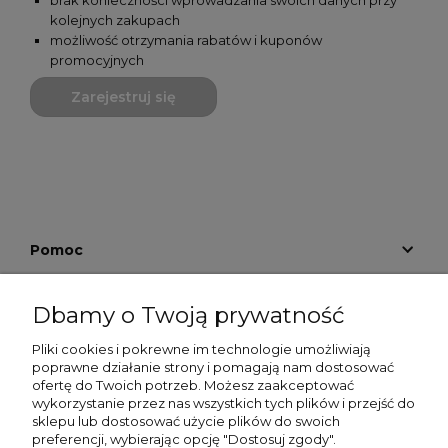
brak konieczności wprowadzania swoich danych przy
kolejnych zakupach
możliwość otrzymania rabatów i kuponów
promocyjnych
Zarejestruj się
Pomoc
Moje konto
Dbamy o Twoją prywatność
Płatności i dostawa
Pliki cookies i pokrewne im technologie umożliwiają
poprawne działanie strony i pomagają nam dostosować
Informacje
ofertę do Twoich potrzeb. Możesz zaakceptować
wykorzystanie przez nas wszystkich tych plików i przejść do
sklepu lub dostosować użycie plików do swoich
O nas
preferencji, wybierając opcję "Dostosuj zgody".